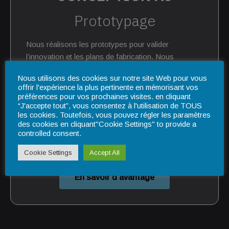
Prototypage
Nous réalisons les prototypes pour valider
l’innovation et les plans de fabrication.
Nous
pouvons également vous accompagner pour la
Nous utilisons des cookies sur notre site Web pour vous
protection intellectuelle de l’innovation,
ainsi que
offrir l'expérience la plus pertinente en mémorisant vos
vous assurer la propriété de la marque et le dépôt
préférences pour vos prochaines visites. en cliquant
de votre modèle.
“J'accepte tout”, vous consentez à l'utilisation de TOUS
les cookies. Toutefois, vous pouvez régler les paramètres
des cookies en cliquant"Cookie Settings" to provide a
Tout est à vous !
controlled consent.
Cookie Settings
Accept All
En savoir d'avantage