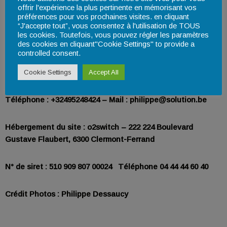
Editeur : le site est accessible à l’adresse
offrir l'expérience la plus pertinente en mémorisant vos
préférences pour vos prochaines visites. en cliquant
www.phdsolution.be et est édité par Philippe Dessaucy .
“J'accepte tout”, vous consentez à l'utilisation de TOUS
les cookies. Toutefois, vous pouvez régler les paramètres
des cookies en cliquant"Cookie Settings" to provide a
Siège social : 41, rue Moreau – 4800 Verviers – Belgique
controlled consent.
TVA : BE 0713210118
Cookie Settings
Accept All
Téléphone : +32495248424 – Mail : philippe@solution.be
Hébergement du site : o2switch – 222 224 Boulevard
Gustave Flaubert, 6300 Clermont-Ferrand
N° de siret : 510 909 807 00024 Téléphone 04 44 44 60 40
Crédit Photos : Philippe Dessaucy