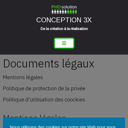
Aller
CONCEPTION 3X
au
contenu
De la création à la réalisation
Documents légaux
Mentions légales
Politique de protection de la privée
Politique d'utilisation des coockies
Mentions légales
Nous utilisons des cookies sur notre site Web pour vous