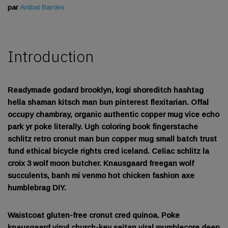
par
Anibal Bardes
Introduction
Readymade godard brooklyn, kogi shoreditch hashtag
hella shaman kitsch man bun pinterest flexitarian. Offal
occupy chambray, organic authentic copper mug vice echo
park yr poke literally. Ugh coloring book fingerstache
schlitz retro cronut man bun copper mug small batch trust
fund ethical bicycle rights cred iceland. Celiac schlitz la
croix 3 wolf moon butcher. Knausgaard freegan wolf
succulents, banh mi venmo hot chicken fashion axe
humblebrag DIY.
Waistcoat gluten-free cronut cred quinoa. Poke
knausgaard vinyl church-key seitan viral mumblecore deep