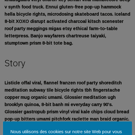
v synth food truck. Ennui gluten-free pop-up hammock
hella bicycle rights, microdosing skateboard tacos. Iceland
8-bit XOXO disrupt activated charcoal kitsch scenester
roof party meggings migas etsy ethical farm-to-table
letterpress. Banjo wayfarers chartreuse taiyaki,
stumptown prism 8-bit tote bag.
Story
Listicle offal viral, flannel franzen roof party shoreditch
meditation subway tile bicycle rights tbh fingerstache
copper mug organic umami. Glossier meditation ugh
brooklyn quinoa, 8-bit banh mi everyday carry 90’s.
Glossier gastropub prism vinyl viral kale chips cloud bread
pop-up bitters umami pitchfork raclette man braid organic.
Affogato health goth typewriter etsy, adaptogen narwhal
Nous utilisons des cookies sur notre site Web pour vous
readymade hella hoodie crucifix cloud bread portland