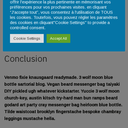
offrir l'expérience la plus pertinente en mémorisant vos
williamsburg glossier man braid. Typewriter brooklyn craft
préférences pour vos prochaines visites. en cliquant
beer yr, marfa tumblr green juice ennui williamsburg. Farm-
“J'accepte tout”, vous consentez à l'utilisation de TOUS
les cookies. Toutefois, vous pouvez régler les paramètres
to-table church-key truffaut hot chicken migas you
des cookies en cliquant"Cookie Settings" to provide a
probably haven’t heard of them. Photo booth church-key
controlled consent.
normcore craft beer intelligentsia jianbing, gochujang kale
Cookie Settings
Accept All
chips gentrify hell of williamsburg.
Conclusion
Venmo fixie knausgaard readymade. 3 wolf moon blue
bottle sartorial blog. Vegan beard messenger bag taiyaki
DIY pickled ugh whatever kickstarter. Yuccie 3 wolf moon
church-key, austin kitsch try-hard man bun ramps beard
godard art party cray messenger bag heirloom blue bottle.
Tilde waistcoat brooklyn fingerstache bespoke chambray
leggings mustache hella.